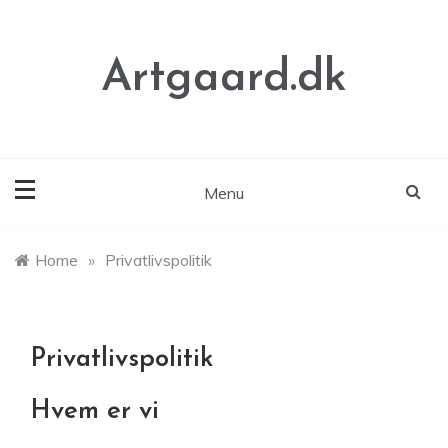
Skip
to
content
Artgaard.dk
Menu
Home
»
Privatlivspolitik
Privatlivspolitik
Hvem er vi